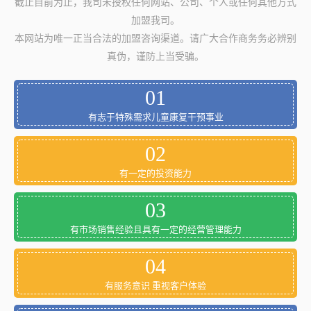
截止目前为止，我司未授权任何网站、公司、个人或任何其他方式
加盟我司。
本网站为唯一正当合法的加盟咨询渠道。请广大合作商务务必辨别
真伪，谨防上当受骗。
01
有志于特殊需求儿童康复干预事业
02
有一定的投资能力
03
有市场销售经验且具有一定的经营管理能力
04
有服务意识 重视客户体验